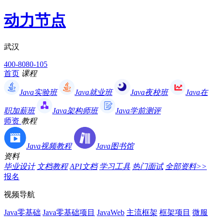
动力节点
武汉
400-8080-105
首页
课程
Java实验班
Java就业班
Java夜校班
Java在
职加薪班
Java架构师班
Java学前测评
师资
教程
Java视频教程
Java图书馆
资料
毕业设计
文档教程
API文档
学习工具
热门面试
全部资料>>
报名
视频导航
Java零基础
Java零基础项目
JavaWeb
主流框架
框架项目
微服