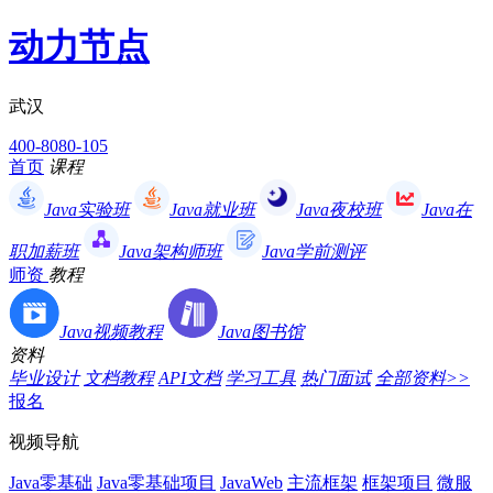
动力节点
武汉
400-8080-105
首页
课程
Java实验班
Java就业班
Java夜校班
Java在
职加薪班
Java架构师班
Java学前测评
师资
教程
Java视频教程
Java图书馆
资料
毕业设计
文档教程
API文档
学习工具
热门面试
全部资料>>
报名
视频导航
Java零基础
Java零基础项目
JavaWeb
主流框架
框架项目
微服