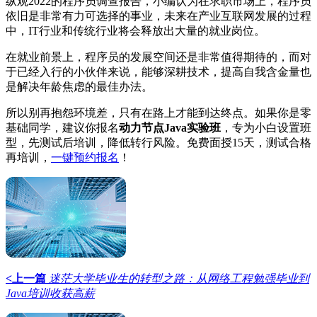
纵观2022的程序员调查报告，小编认为在求职市场上，程序员
依旧是非常有力可选择的事业，未来在产业互联网发展的过程
中，IT行业和传统行业将会释放出大量的就业岗位。
在就业前景上，程序员的发展空间还是非常值得期待的，而对
于已经入行的小伙伴来说，能够深耕技术，提高自我含金量也
是解决年龄焦虑的最佳办法。
所以别再抱怨环境差，只有在路上才能到达终点。如果你是零
基础同学，建议你报名
动力节点Java实验班
，专为小白设置班
型，先测试后培训，降低转行风险。免费面授15天，测试合格
再培训，
一键预约报名
！
<上一篇
迷茫大学毕业生的转型之路：从网络工程勉强毕业到
Java培训收获高薪