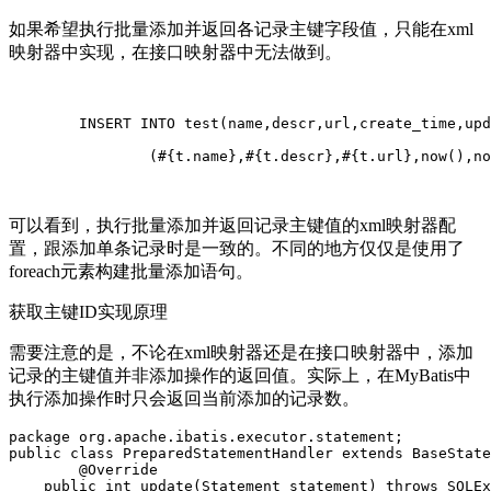
如果希望执行批量添加并返回各记录主键字段值，只能在xml
映射器中实现，在接口映射器中无法做到。
	INSERT INTO test(name,descr,url,create_time,update_time) VALUES

		(#{t.name},#{t.descr},#{t.url},now(),now())

可以看到，执行批量添加并返回记录主键值的xml映射器配
置，跟添加单条记录时是一致的。不同的地方仅仅是使用了
foreach元素构建批量添加语句。
获取主键ID实现原理
需要注意的是，不论在xml映射器还是在接口映射器中，添加
记录的主键值并非添加操作的返回值。实际上，在MyBatis中
执行添加操作时只会返回当前添加的记录数。
package org.apache.ibatis.executor.statement;

public class PreparedStatementHandler extends BaseState
	@Override

    public int update(Statement statement) throws SQLEx