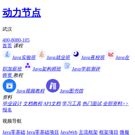
动力节点
武汉
400-8080-105
首页
课程
Java实验班
Java就业班
Java夜校班
Java在
职加薪班
Java架构师班
Java学前测评
师资
教程
Java视频教程
Java图书馆
资料
毕业设计
文档教程
API文档
学习工具
热门面试
全部资料>>
报名
视频导航
Java零基础
Java零基础项目
JavaWeb
主流框架
框架项目
微服