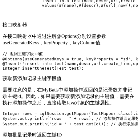
		insert into test(name,descr,url,create_time,update_time) 

		values(#{name},#{descr},#{url},now(),now())

接口映射器
在接口映射器中通过注解@Options分别设置参数
useGeneratedKeys，keyProperty，keyColumn值
// 返回主键字段id值

@Options(useGeneratedKeys = true, keyProperty = "id", k
@Insert("insert into test(name,descr,url,create_time,up
获取新添加记录主键字段值
需要注意的是，在MyBatis中添加操作返回的是记录数并非记
录主键id。因此，如果需要获取新添加记录的主键值，需要在
执行添加操作之后，直接读取Java对象的主键属性。
Integer rows = sqlSession.getMapper(TestMapper.class).i
System.out.println("rows = " + rows); // 添加操作返回记录数
添加批量记录时返回主键ID