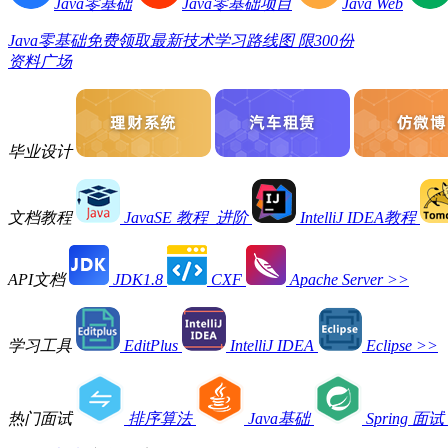
Java零基础
Java零基础项目
Java Web
Java零基础免费领取最新技术学习路线图 限300份
资料广场
毕业设计
文档教程
JavaSE 教程_进阶
IntelliJ IDEA教程
API文档
JDK1.8
CXF
Apache Server
>>
学习工具
EditPlus
IntelliJ IDEA
Eclipse
>>
热门面试
排序算法
Java基础
Spring 面试