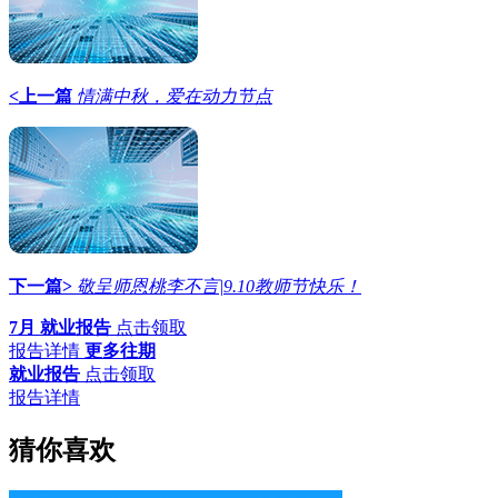
<上一篇
情满中秋，爱在动力节点
下一篇>
敬呈师恩桃李不言|9.10教师节快乐！
7月 就业报告
点击领取
报告详情
更多往期
就业报告
点击领取
报告详情
猜你喜欢