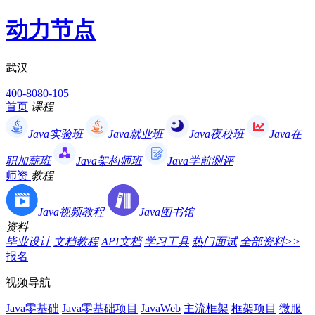
动力节点
武汉
400-8080-105
首页
课程
Java实验班
Java就业班
Java夜校班
Java在
职加薪班
Java架构师班
Java学前测评
师资
教程
Java视频教程
Java图书馆
资料
毕业设计
文档教程
API文档
学习工具
热门面试
全部资料>>
报名
视频导航
Java零基础
Java零基础项目
JavaWeb
主流框架
框架项目
微服